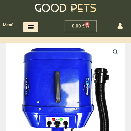
0
Menú
0,00
€