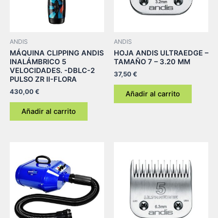
ANDIS
ANDIS
MÁQUINA CLIPPING ANDIS
HOJA ANDIS ULTRAEDGE –
INALÁMBRICO 5
TAMAÑO 7 – 3.20 MM
VELOCIDADES. -DBLC-2
37,50
€
PULSO ZR II-FLORA
430,00
€
Añadir al carrito
Añadir al carrito