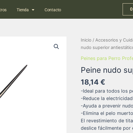
0
tros
Tienda
Contacto
Inicio
/
Accesorios y Cuid
nudo superior antiestático
Peines para Perro Prof
Peine nudo sup
18,14
€
-Ideal para todos los p
-Reduce la electricidad
-Ayuda a prevenir nudo
-Elimina el pelo muerto
El revestimiento de tit
deslice fácilmente por 