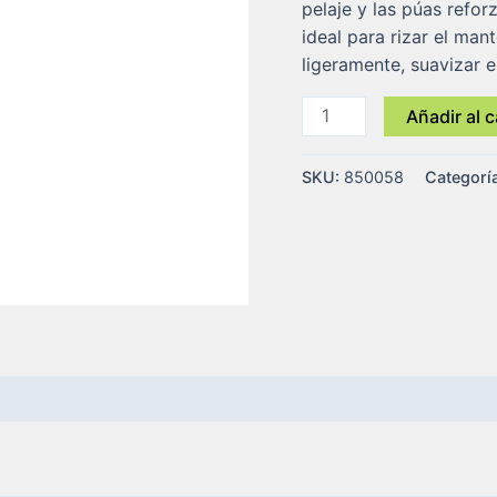
pelaje y las púas refor
ideal para rizar el man
ligeramente, suavizar e
Añadir al c
SKU:
850058
Categorí