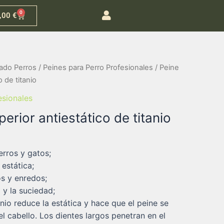
0
,00
€
ado Perros
/
Peines para Perro Profesionales
/ Peine
 de titanio
esionales
erior antiestático de titanio
erros y gatos;
 estática;
s y enredos;
 y la suciedad;
anio reduce la estática y hace que el peine se
el cabello. Los dientes largos penetran en el