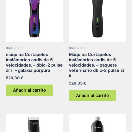
maquinas
maquinas
máquina Cortapelos
Máquina Cortapelos
inalámbrico andis de 5
inalámbrico andis de 5
velocidades. – dblc-2 pulse
velocidades. – paquete
zr ii – galaxia púrpura
veterinario dblc-2 pulse zr
ii
520,30
€
526,35
€
Añadir al carrito
Añadir al carrito