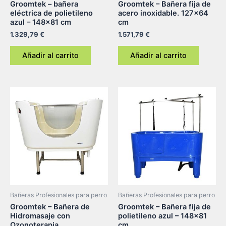
Groomtek – bañera
Groomtek – Bañera fija de
eléctrica de polietileno
acero inoxidable. 127×64
azul – 148×81 cm
cm
1.329,79
€
1.571,79
€
Añadir al carrito
Añadir al carrito
Bañeras Profesionales para perro
Bañeras Profesionales para perro
Groomtek – Bañera de
Groomtek – Bañera fija de
Hidromasaje con
polietileno azul – 148×81
Ozonoterapia,
cm