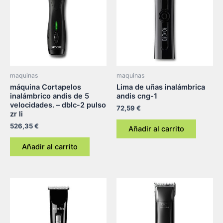
maquinas
maquinas
máquina Cortapelos
Lima de uñas inalámbrica
inalámbrico andis de 5
andis cng-1
velocidades. – dblc-2 pulso
72,59
€
zr li
526,35
€
Añadir al carrito
Añadir al carrito