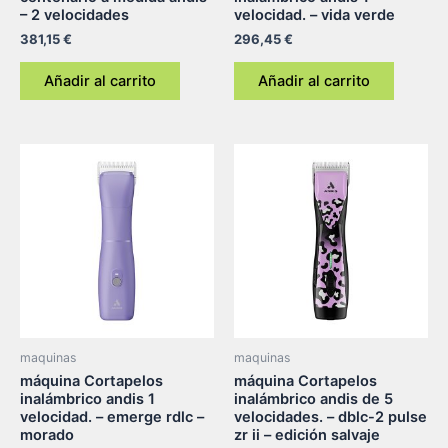
– 2 velocidades
velocidad. – vida verde
381,15
€
296,45
€
Añadir al carrito
Añadir al carrito
maquinas
maquinas
máquina Cortapelos
máquina Cortapelos
inalámbrico andis 1
inalámbrico andis de 5
velocidad. – emerge rdlc –
velocidades. – dblc-2 pulse
morado
zr ii – edición salvaje