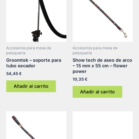
Accesorios para mesa de
Accesorios para mesa de
peluquería
peluquería
Groomtek – soporte para
Show tech de aseo de arco
tubo secador
– 15 mm x 55 cm – flower
power
54,45
€
10,35
€
Añadir al carrito
Añadir al carrito