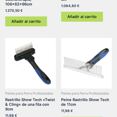
106x62x96cm
1.064,80
€
1.270,50
€
Añadir al carrito
Añadir al carrito
Peines para Perro Profesionales
Peines para Perro Profesionales
Rastrillo Show Tech «Twist
Peine Rastrillo Show Tech
& Cling» de una fila con
de 11cm
9cm
11,98
€
11,98
€