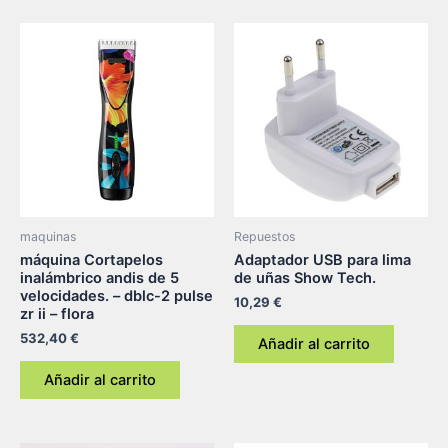
maquinas
Repuestos
máquina Cortapelos
Adaptador USB para lima
inalámbrico andis de 5
de uñas Show Tech.
velocidades. – dblc-2 pulse
10,29
€
zr ii – flora
532,40
€
Añadir al carrito
Añadir al carrito