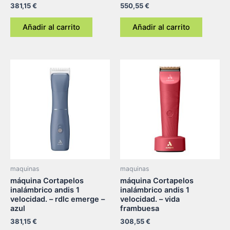
381,15
€
550,55
€
Añadir al carrito
Añadir al carrito
maquinas
maquinas
máquina Cortapelos
máquina Cortapelos
inalámbrico andis 1
inalámbrico andis 1
velocidad. – rdlc emerge –
velocidad. – vida
azul
frambuesa
381,15
€
308,55
€