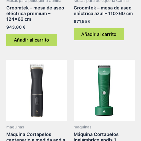
Mesas para peluquería Canina
Mesas para peluquería Canina
Groomtek – mesa de aseo
Groomtek – mesa de aseo
eléctrica premium –
eléctrica azul – 110×60 cm
124×66 cm
671,55
€
943,80
€
Añadir al carrito
Añadir al carrito
maquinas
maquinas
Máquina Cortapelos
Máquina Cortapelos
centenario a medida andis
inalámbrico andis 1